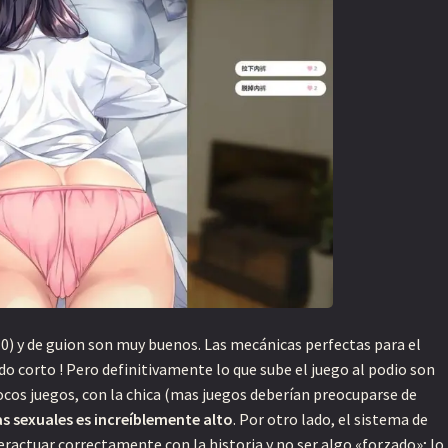
10) y de guion son muy buenos. Las mecánicas perfectas para el
do corto ! Pero definitivamente lo que sube el juego al podio son
os juegos, con la chica (mas juegos deberían preocuparse de
as sexuales es increíblemente alto
. Por otro lado, el sistema de
eractuar correctamente con la historia y no ser algo «forzado»; lo