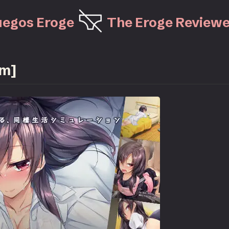
uegos Eroge
The Eroge Reviewe
im]