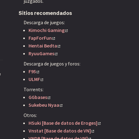
juzgados.
Sitios recomendados
Descarga de juegos:
Kimochi Gaming
FapForFun
Hentai Bedta
RyuuGames
Descarga de juegos y foros:
F95
n
ULMF
Torrents:
GGbases
Sukebeu Nyaa
Otros:
HSuki [Base de datos de Eroges]
Vnstat [Base de datos de VN]
VNDB [Base de datos de VN]