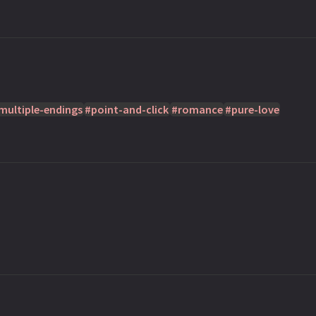
multiple-endings
point-and-click
romance
pure-love