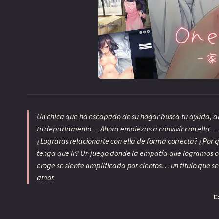
uj
in
s
hi
s
O
tr
o
s
t
e
m
Un chica que ha escapado de su hogar busca tu ayuda, ah
a
tu departamento… Ahora empiezas a convivir con ella…
s
¿Lograras relacionarte con ella de forma correcta? ¿Por q
Sitios
tenga que ir? Un juego donde la empatía que logramos con
recomendados
eroge se siente amplificada por cientos… un titulo que se 
Sobre
amor.
este
lugar
E