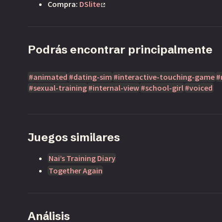
h
Compra:
DSlite
i
G
a
Podrás encontrar principalmente
m
i
n
animated
dating-sim
interactive-touching-game
g
sexual-training
internal-view
school-girl
voiced
F
a
Juegos similares
p
F
Nai’s Training Diary
o
Together Again
r
F
u
n
Análisis