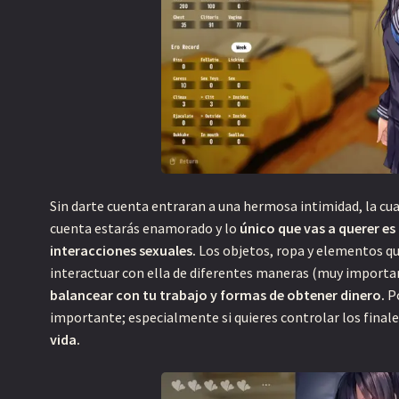
Sin darte cuenta entraran a una hermosa intimidad, la cu
cuenta estarás enamorado y lo
único que vas a querer es
F
interacciones sexuales.
Los objetos, ropa y elementos q
9
interactuar con ella de diferentes maneras (muy importa
5
balancear con tu trabajo y formas de obtener dinero.
Po
importante; especialmente si quieres controlar los finale
U
vida.
L
M
F