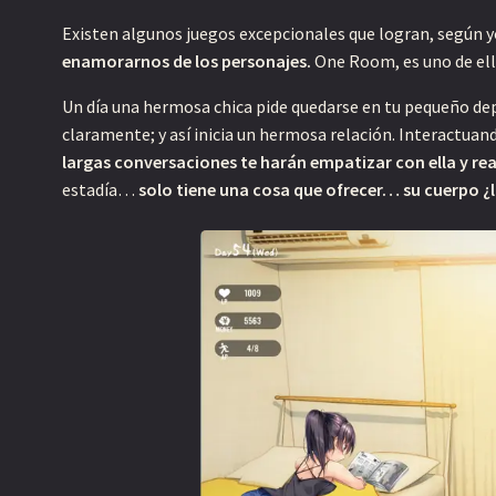
H
Existen algunos juegos excepcionales que logran, según y
e
enamorarnos de los personajes.
One Room, es uno de ell
n
Un día una hermosa chica pide quedarse en tu pequeño d
t
claramente; y así inicia un hermosa relación. Interactuan
a
largas conversaciones te harán empatizar con ella y re
i
estadía…
solo tiene una cosa que ofrecer… su cuerpo ¿l
B
e
d
t
a
R
y
u
u
G