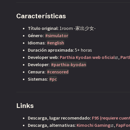
Características
Título original:
1room -家出少女-
Género:
simulator
Idiomas:
english
Duración aproximada:
5+ horas
Developer web:
Parthia Kyodan web oficial
,
Part
Developer:
parthia-kyodan
Censura:
censored
Sistemas:
pc
K
i
Links
m
o
Descarga, lugar recomendado:
F95 (requiere cuen
c
Descarga, alternativas:
Kimochi Gaming
,
FapFo