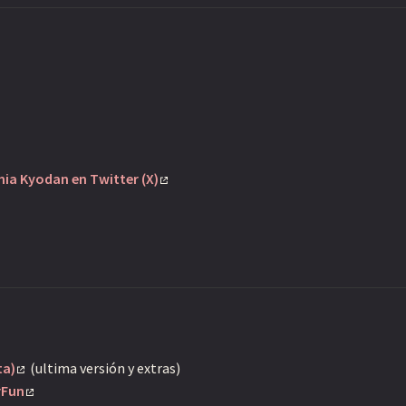
hia Kyodan en Twitter (X)
ta)
(ultima versión y extras)
rFun