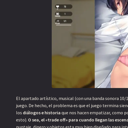
G
G
b
El apartado artístico, musical (con una banda sonora 10/
a
juego. De hecho, el problema es que el juego termina sien
s
los
diálogos e historia
que nos hacen empatizar, como poc
e
esto).
O sea, el «trade off» para cuando llegan las escen
s
puntaje, dinero y objetos esta muy bien diseñado para int