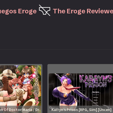
uegos Eroge
The Eroge Reviewe
n Of Doctor Maria / Dr.
Karryn’s Prison [RPG, Sim] [Uncen]