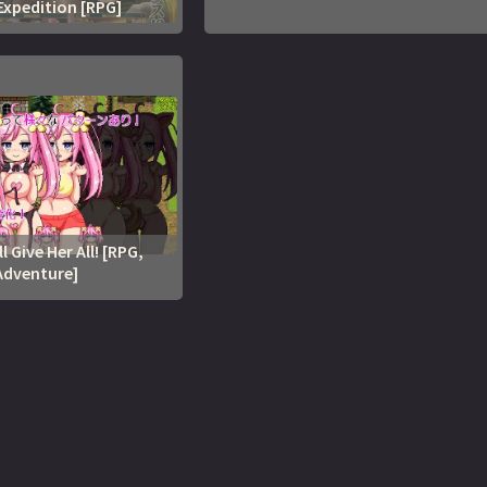
Expedition [RPG]
l Give Her All! [RPG,
Adventure]