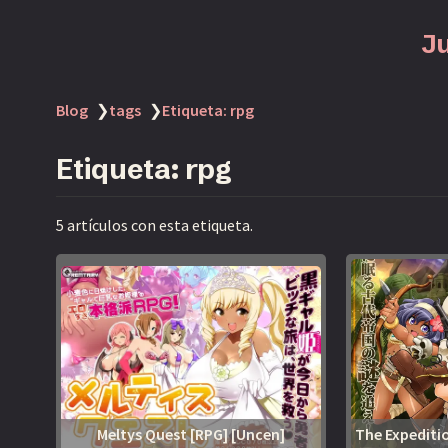
J
Categorías
Blog
❯
tags
❯
Etiqueta: rpg
Bl
o
Etiqueta: rpg
g
|
T
o
5 artículos con esta etiqueta.
d
o
J
u
e
g
o
s
D
o
Meltys Quest [RPG] [Uncen]
The Expeditio