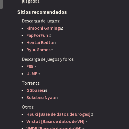
juzgados.
Sitios recomendados
Descarga de juegos:
Kimochi Gaming
FapForFun
Hentai Bedta
RyuuGames
Descarga de juegos y foros:
F95
ULMF
Torrents:
GGbases
Sukebeu Nyaa
Otros:
HSuki [Base de datos de Eroges]
Vnstat [Base de datos de VN]
VNDB [Base de datos de VN]